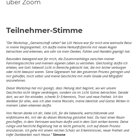
über Zoom
Teilnehmer-Stimme
"Der Workshop „Gemeinschaft sehen“ bei Lilli Heinze war für mich eine wertvolle Reise
in meine Vergangenheit. Ich durfte meine Herkunftsfamilie mit neuen Augen
betrachten und erkennen, wie sehr sie mein Denken, Fühlen und Handeln geprägt hat.
Besonders bewegend war für mich, die Zusammenhänge zwischen meiner
Familiengeschichte und meinem eigenen Leben zu verstehen. Gleichzeitig durfte ich
erleben, wie Gott liebevoll Licht in Bereiche gebracht hat, die mir bisher verborgen
oder nicht bewusst waren. Seine Gegenwart hat den gesamten Prozess getragen und
mir geholfen, mich selbst und meine Geschichte mit mehr Gnade und Mitgefühl
anzunehmen.
Dieser Workshop hat mir gezeigt, dass Heilung dort beginnt, wo wir unsere
Geschichte nicht länger verdrängen, sondern sie im Licht Gottes betrachten. Gerade
dort, wo wir Ihn einladen, schenkt Er Erkenntnis, Trost und neue Freiheit. Ich bin
dankbar für alles, was ich über meine Wurzeln, meine Identität und Gottes Wirken in
meinem Leben erkennen durfte.
Von Herzen danke ich dir, liebe Lilli, für die liebevolle, wertschätzende und
einfühlsame Art, mit der du diesen Workshop gestaltet hast. Du hast einen Raum
geschaffen, in dem Vertrauen wachsen durfte und in dem Gott wirken konnte. Deine
ruhige und herzliche Begleitung hat es leicht gemacht, sich auf diesen Prozess
einzulassen. Ich gehe mit einem reichen Schatz an Erkenntnissen, neuer Freiheit und
tiefer Dankbarkeit nach Hause."
Simone