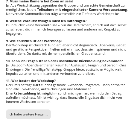
7. Muss meine Kamera bei Zoom an sein?
Ja. Aus Wertschätzung gegenüber der Gruppe und um echte Gemeinschaft zu
ermöglichen, ist die
Teilnahme mit eingeschalteter Kamera Voraussetzung
.
Nonverbale Kommunikation trägt wesentlich zur Tiefe des Workshops bei.
8. Welche Voraussetzungen muss ich mitbringen?
Du brauchst keine Vorkenntnisse – nur die Bereitschaft, ehrlich auf dich selbst
zu schauen, dich innerlich bewegen zu lassen und anderen mit Respekt zu
begegnen.
9. Wie christlich ist der Workshop?
Der Workshop ist christlich fundiert, aber nicht dogmatisch. Bibelverse, Gebet
und geistliche Perspektiven fließen mit ein – so, dass sie inspirieren und nicht
überfordern. Du darfst mit deinem persönlichen Glaubensstand.
10. Kann ich Fragen stellen oder individuelle Rückmeldung bekommen?
Ja. Die Zoom-Abende enthalten Raum für Austausch, Fragen und persönliches
Einbringen. Die freiwillige WhatsApp-Gruppe bietet zusätzliche Möglichkeit,
Impulse zu teilen und mit anderen verbunden zu bleiben.
11. Was kostet der Workshop?
Der Preis beträgt
160 €
für das gesamte 5-Wochen-Programm. Darin enthalten
sind alle Live-Abende, Aufzeichnungen und Materialien.
Eine
Ratenzahlung ist möglich
– sprich mich gern an, wenn du den Betrag
aufteilen möchtest. Mir ist wichtig, dass finanzielle Engpässe dich nicht von
innerem Wachstum abhalten.
Ich habe weitere Fragen...