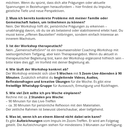
möchten. Wenn du spürst, dass dich alte Prägungen oder aktuelle
Spannungen in Beziehungen herausfordern – hier findest du Impulse,
geistliche Tiefe und neue Perspektiven.
2. Muss ich bereits konkrete Probleme mit meiner Familie oder
Gemeinschaft haben, um teilnehmen zu können?
Nein. Der Workshop hilft dir, persönliche Prägungen zu erkennen –
unabhängig davon, ob du sie als belastend oder stabilisierend erlebt hast. Du
musst keine „offenen Baustellen“ mitbringen, sondern einfach Interesse an
innerem Wachstum.
3. Ist der Workshop therapeutisch?
Nein. „GemeinschaftsSinn“ ist ein traumasensibler Coaching-Workshop mit
seelsorgerlichem Tiefgang, aber kein Therapieangebot. Wenn du aktuell in
therapeutischer Begleitung bist, kann der Workshop ergänzend hilfreich sein –
bitte kläre dies ggf. im Vorfeld mit deiner Begleitung ab.
4. Wie läuft der Workshop konkret ab?
Der Workshop erstreckt sich über
5 Wochen
mit
5 Zoom-Live-Abenden à 90
Minuten
. Zusätzlich erhältst du
begleitende Videos, Audios,
Reflexionsfragen und kreative Übungen
für die Woche. Es gibt eine
freiwillige WhatsApp-Gruppe
für Austausch, Ermutigung und Rückfragen.
5. Wie viel Zeit sollte ich pro Woche einplanen?
Rechne mit ca.
2 Stunden pro Woche
:
– 90 Minuten für das Live-Treffen
– ca. 30 Minuten für persönliche Reflexion mit den Materialien.
Der zeitliche Rahmen ist bewusst überschaubar, aber tiefgehend.
6. Was ist, wenn ich an einem Abend nicht dabei sein kann?
Es gibt
Aufzeichnungen
vom Impuls im Zoom-Treffen. Er wird am Folgetag
geteilt. Die Aufzeichnungen stehen für mindestens 3 Monaten zur Verfügung.